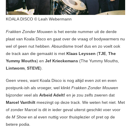
KOALA DISCO © Leah Webermann
Frakken Zonder Mouwen
is het eerste nummer uit de derde
plaat van Koala Disco en gaat over de vraag of bodywarmers nu
wel of geen nut hebben. Absurdisme troef dus en zo voelt ook
de track aan die gemaakt is met
Klaas Leyssen
(
TJE
,
The
Yummy Mouths
) en
Jef Krieckemans
(The Yummy Mouths,
Lintworm
,
STEVE
).
Geen vrees, want Koala Disco is nog altijd even zot en even
postpunk-ish als vroeger, wel klinkt
Frakken Zonder Mouwen
bijzonder veel als
Arbeid Adelt!
en je zou zelfs zweren dat
Marcel Vanthilt
meezingt op deze track. We weten het niet. Met
of zonder Marcel is dit in ieder geval uiterst geschikt voer voor
de
M Show
en al even nuttig voor thuisplezier of pret op de
betere podia.