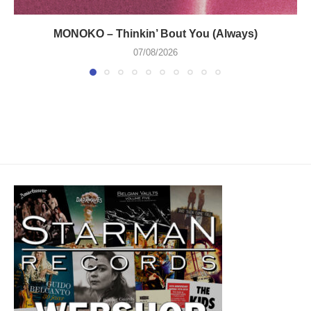
MONOKO – Thinkin’ Bout You (Always)
07/08/2026