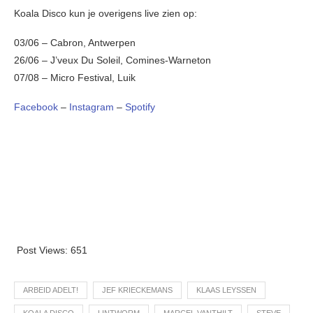
Koala Disco kun je overigens live zien op:
03/06 – Cabron, Antwerpen
26/06 – J’veux Du Soleil, Comines-Warneton
07/08 – Micro Festival, Luik
Facebook
–
Instagram
–
Spotify
Post Views:
651
ARBEID ADELT!
JEF KRIECKEMANS
KLAAS LEYSSEN
KOALA DISCO
LINTWORM
MARCEL VANTHILT
STEVE