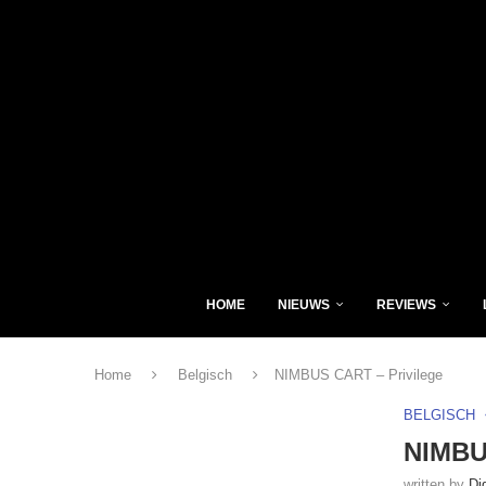
HOME
NIEUWS
REVIEWS
Home
Belgisch
NIMBUS CART – Privilege
BELGISCH
NIMBU
written by
Di