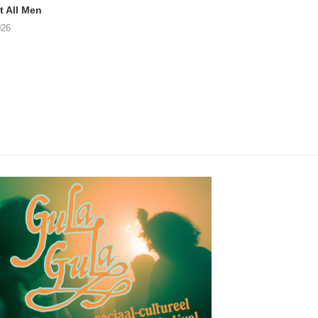
 All Men
NOAH TATE – Boy Gum
Vijf keer talent i
Buurtkroeg Mos
026
06/08/2026
05/08/2026