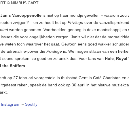
RT © NIMBUS CART
 Janis Vancoppenolle
is niet op haar mondje gevallen – waarom zou 
oeten zwijgen? – en ze heeft het op
Privilege
over de vanzelfspreken
anted
worden genomen. Voorbeelden genoeg in deze maatschappij en s
t issues die voor ongelijkheden zorgen. Janis wil niet dat de moraalridd
we weten toch waarover het gaat. Gewoon eens goed wakker schudden
 de adrenaline-power die
Privilege
is. We mogen stilaan van een herk
-sound spreken, zo goed en zo uniek dus. Voor fans van
Hole
,
Royal 
 the Sniffers
.
ordt op 27 februari voorgesteld in thuisstad Gent in Café Charlatan en 
uitgefeest raken, speelt de band ook op 30 april in het nieuwe muziekc
arkt.
–
Instagram
–
Spotify