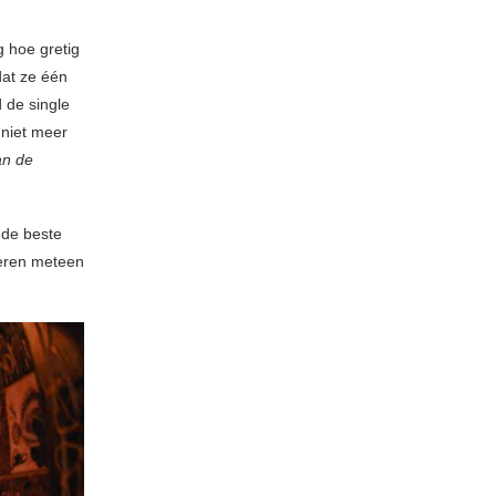
g hoe gretig
at ze één
d de single
 niet meer
an de
 de beste
eren meteen