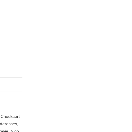
n Cnockaert
nteresses,
owie, Nico,