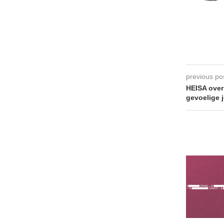
previous po
HEISA over
gevoelige 