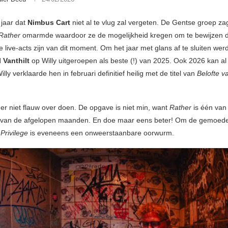
 jaar dat
Nimbus Cart
niet al te vlug zal vergeten. De Gentse groep za
Rather
omarmde waardoor ze de mogelijkheid kregen om te bewijzen d
 live-acts zijn van dit moment. Om het jaar met glans af te sluiten wer
 Vanthilt
op Willy uitgeroepen als beste (!) van 2025. Ook 2026 kan al
illy verklaarde hen in februari definitief heilig met de titel van
Belofte v
r niet flauw over doen. De opgave is niet min, want
Rather
is één van
van de afgelopen maanden. En doe maar eens beter! Om de gemoed
:
Privilege
is eveneens een onweerstaanbare oorwurm.