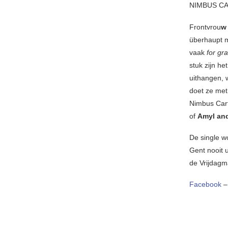
NIMBUS CA
Frontvrou
w
überhaupt m
vaak
for gr
stuk zijn he
uithangen, 
doet ze met
Nimbus Cart
of
Amyl and
De single w
Gent nooit 
de Vrijdagm
Facebook