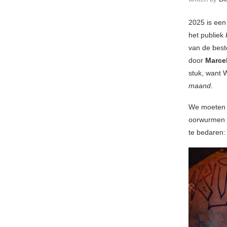
2025 is een
het publiek
van de beste
door
Marcel
stuk, want W
maand
.
We moeten e
oorwurmen 
te bedaren