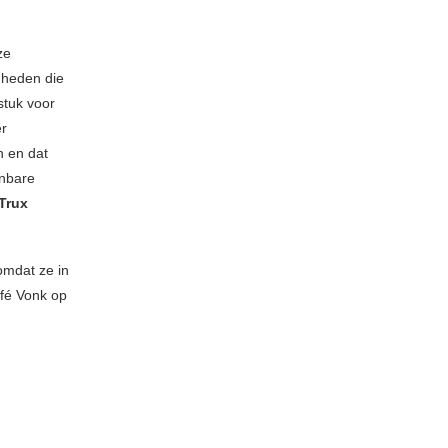
ze
dheden die
tuk voor
er
 en dat
enbare
Trux
omdat ze in
afé Vonk op