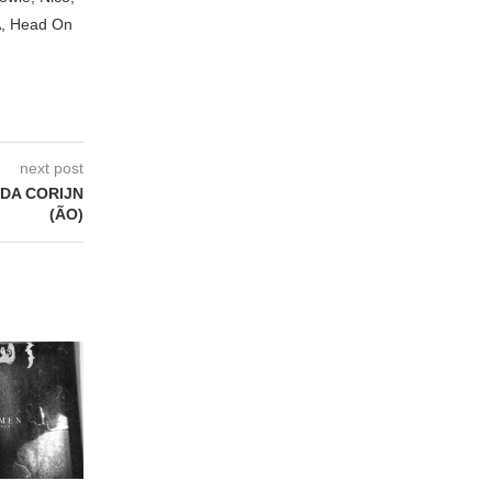
A, Head On
next post
NDA CORIJN
(ÃO)