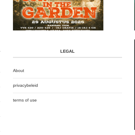
LEGAL
About
privacybeleid
terms of use