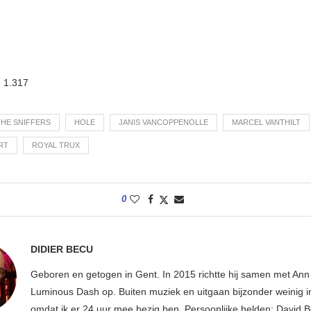
:
1.317
THE SNIFFERS
HOLE
JANIS VANCOPPENOLLE
MARCEL VANTHILT
RT
ROYAL TRUX
0
DIDIER BECU
Geboren en getogen in Gent. In 2015 richtte hij samen met An
Luminous Dash op. Buiten muziek en uitgaan bijzonder weinig i
omdat ik er 24 uur mee bezig ben. Persoonlijke helden: David B