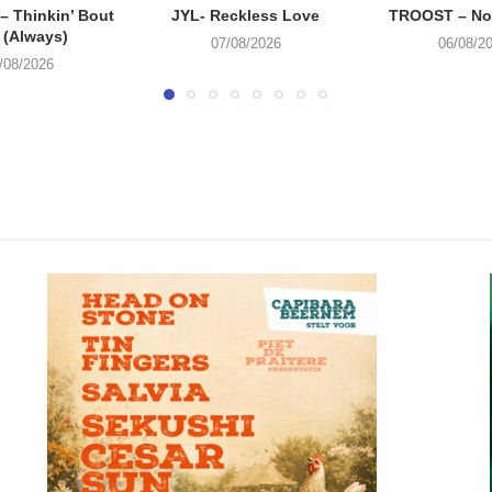
 Thinkin’ Bout
JYL- Reckless Love
TROOST – Not
 (Always)
07/08/2026
06/08/2
/08/2026