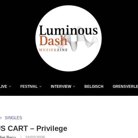
LIVE
FESTIVAL
INTERVIEW
BELGISCH
GRENSVERL
SINGLES
S CART – Privilege
dier Becu
24/02/2026