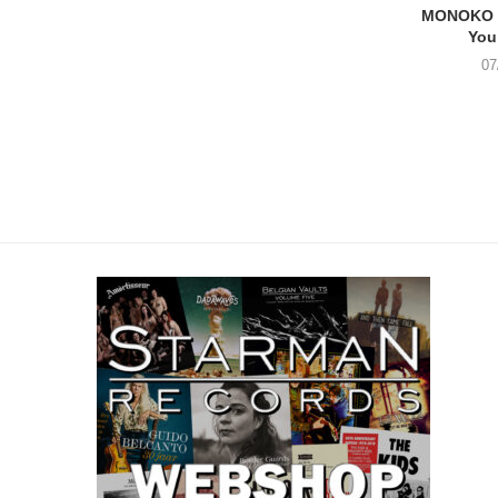
MONOKO –
You
07