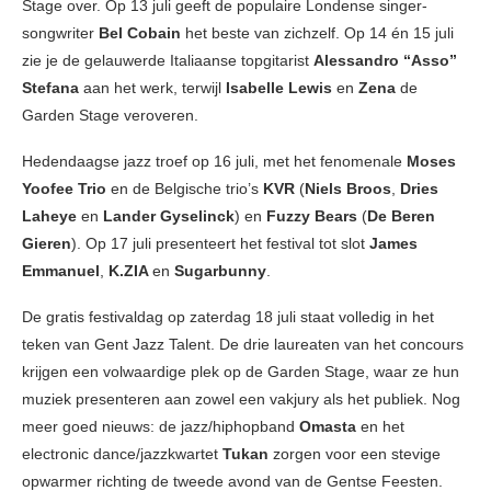
Stage over. Op 13 juli geeft de populaire Londense singer-
songwriter
Bel
Cobain
het beste van zichzelf. Op 14 én 15 juli
zie je de gelauwerde Italiaanse topgitarist
Alessandro “Asso”
Stefana
aan het werk, terwijl
Isabelle
Lewis
en
Zena
de
Garden Stage veroveren.
Hedendaagse jazz troef op 16 juli, met het fenomenale
Moses
Yoofee Trio
en de Belgische trio’s
KVR
(
Niels
Broos
,
Dries
Laheye
en
Lander
Gyselinck
) en
Fuzzy
Bears
(
De Beren
Gieren
). Op 17 juli presenteert het festival tot slot
James
Emmanuel
,
K.ZIA
en
Sugarbunny
.
De gratis festivaldag op zaterdag 18 juli staat volledig in het
teken van Gent Jazz Talent. De drie laureaten van het concours
krijgen een volwaardige plek op de Garden Stage, waar ze hun
muziek presenteren aan zowel een vakjury als het publiek. Nog
meer goed nieuws: de jazz/hiphopband
Omasta
en het
electronic dance/jazzkwartet
Tukan
zorgen voor een stevige
opwarmer richting de tweede avond van de Gentse Feesten.