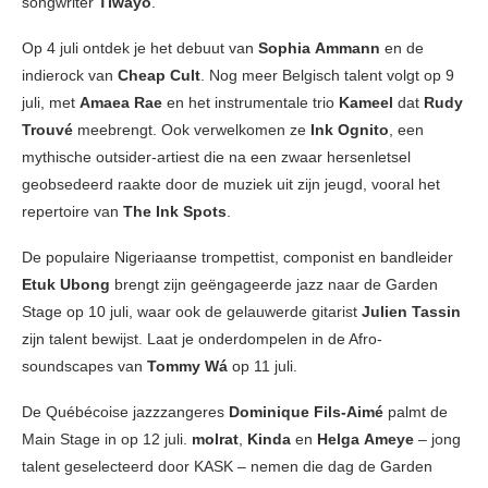
songwriter
Tiwayo
.
Op 4 juli ontdek je het debuut van
Sophia
Ammann
en de
indierock van
Cheap
Cult
. Nog meer Belgisch talent volgt op 9
juli, met
Amaea
Rae
en het instrumentale trio
Kameel
dat
Rudy
Trouvé
meebrengt. Ook verwelkomen ze
Ink Ognito
, een
mythische outsider-artiest die na een zwaar hersenletsel
geobsedeerd raakte door de muziek uit zijn jeugd, vooral het
repertoire van
The Ink Spots
.
De populaire Nigeriaanse trompettist, componist en bandleider
Etuk
Ubong
brengt zijn geëngageerde jazz naar de Garden
Stage op 10 juli, waar ook de gelauwerde gitarist
Julien Tassin
zijn talent bewijst. Laat je onderdompelen in de Afro-
soundscapes van
Tommy
Wá
op 11 juli.
De Québécoise jazzzangeres
Dominique Fils-Aimé
palmt de
Main Stage in op 12 juli.
molrat
,
Kinda
en
Helga
Ameye
– jong
talent geselecteerd door KASK – nemen die dag de Garden