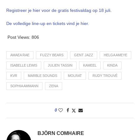
Registreer je hier voor de gratis festivaldag op 18 juli
.
De volledige line-up en tickets vind je hier.
Post Views:
806
AMAEA RAE
FUZZY BEARS
GENT JAZZ
HELGA AMEYE
ISABELLE LEWIS
JULIEN TASSIN
KAMEEL
KINDA
KVR
MARBLE SOUNDS
MOLRAT
RUDY TROUVÉ
SOPHIA AMMANN
ZENA
0
BJÖRN COMHAIRE