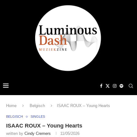
Home
Belgisch
ISAAC ROUX – Young Hearts
BELGISCH
SINGLES
ISAAC ROUX – Young Hearts
written by
Cindy Cremers
11/05/2026