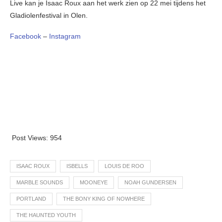
Live kan je Isaac Roux aan het werk zien op 22 mei tijdens het
Gladiolenfestival in Olen.
Facebook
–
Instagram
Post Views:
954
ISAAC ROUX
ISBELLS
LOUIS DE ROO
MARBLE SOUNDS
MOONEYE
NOAH GUNDERSEN
PORTLAND
THE BONY KING OF NOWHERE
THE HAUNTED YOUTH