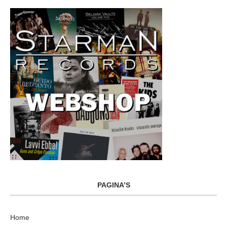
PAGINA’S
Home