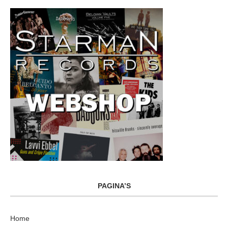
PAGINA’S
Home