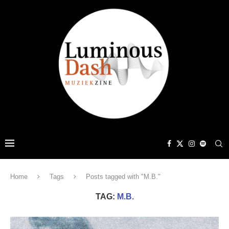
Home
Tags
Posts tagged with "M.B."
TAG:
M.B.