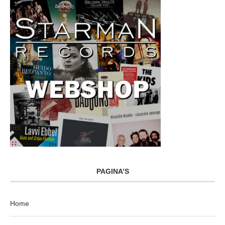
PAGINA’S
Home