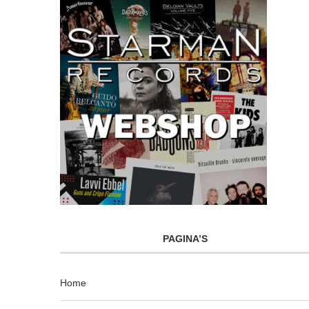
PAGINA’S
Home