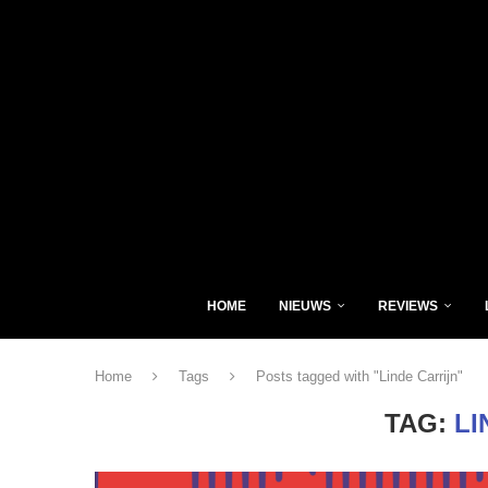
HOME
NIEUWS
REVIEWS
Home
Tags
Posts tagged with "Linde Carrijn"
TAG:
LI