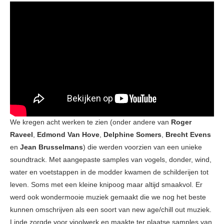
We kregen acht werken te zien (onder andere van
Roger
Raveel
,
Edmond Van Hove
,
Delphine Somers
,
Brecht Evens
en
Jean Brusselmans
) die werden voorzien van een unieke
soundtrack. Met aangepaste samples van vogels, donder, wind,
water en voetstappen in de modder kwamen de schilderijen tot
leven. Soms met een kleine knipoog maar altijd smaakvol. Er
werd ook wondermooie muziek gemaakt die we nog het beste
kunnen omschrijven als een soort van new age/chill out muziek.
Linde zorgde voor vioolwerk en maakte ter plaatse samples van