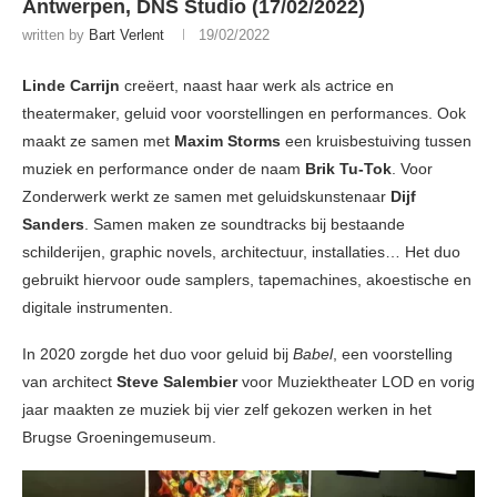
Antwerpen, DNS Studio (17/02/2022)
written by
Bart Verlent
19/02/2022
Linde Carrijn
creëert, naast haar werk als actrice en
theatermaker, geluid voor voorstellingen en performances. Ook
maakt ze samen met
Maxim Storms
een kruisbestuiving tussen
muziek en performance onder de naam
Brik Tu-Tok
. Voor
Zonderwerk werkt ze samen met geluidskunstenaar
Dijf
Sanders
. Samen maken ze soundtracks bij bestaande
schilderijen, graphic novels, architectuur, installaties… Het duo
gebruikt hiervoor oude samplers, tapemachines, akoestische en
digitale instrumenten.
In 2020 zorgde het duo voor geluid bij
Babel
, een voorstelling
van architect
Steve Salembier
voor Muziektheater LOD en vorig
jaar maakten ze muziek bij vier zelf gekozen werken in het
Brugse Groeningemuseum.