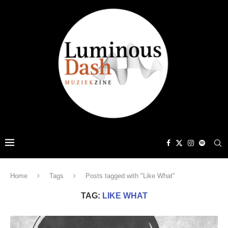
Home
Tags
Posts tagged with "Like What"
TAG:
LIKE WHAT