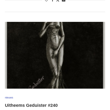
nieuws
Uitheems Geduister #240