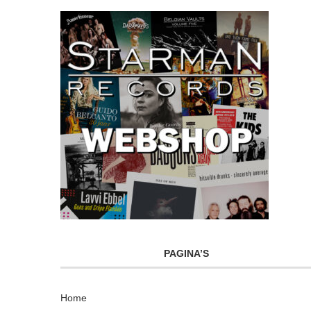
PAGINA’S
Home