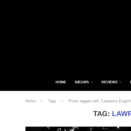
HOME
NIEUWS
REVIEWS
Home
Tags
Posts tagged with "Lawrence Englis
TAG:
LAWR