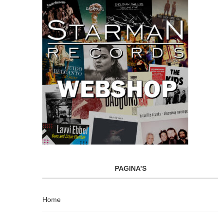
PAGINA’S
Home