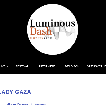
LIVE
FESTIVAL
INTERVIEW
BELGISCH
GRENSVERL
LADY GAZA
Album Reviews
Reviews