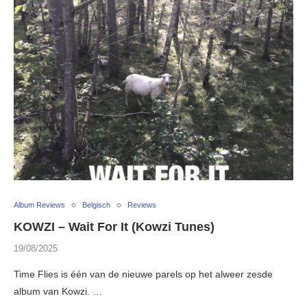
Album Reviews
Belgisch
Reviews
KOWZI – Wait For It (Kowzi Tunes)
19/08/2025
Time Flies is één van de nieuwe parels op het alweer zesde
album van Kowzi. …