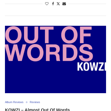
Album Reviews
Reviews
KOWZI – Almost Out Of Words