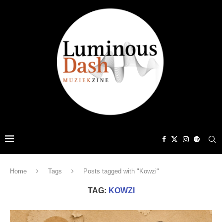
Home
Tags
Posts tagged with "Kowzi"
TAG:
KOWZI