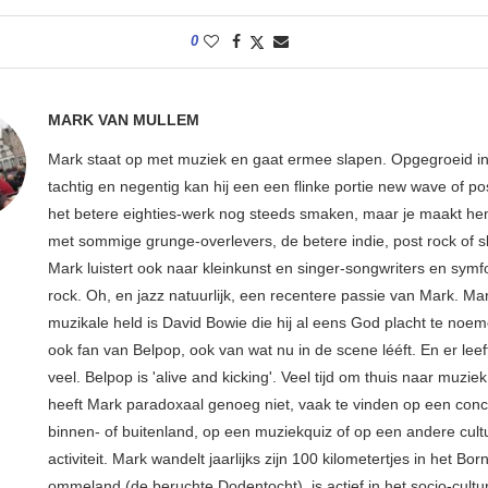
0
MARK VAN MULLEM
Mark staat op met muziek en gaat ermee slapen. Opgegroeid in
tachtig en negentig kan hij een een flinke portie new wave of p
het betere eighties-werk nog steeds smaken, maar je maakt hem
met sommige grunge-overlevers, de betere indie, post rock of s
Mark luistert ook naar kleinkunst en singer-songwriters en sym
rock. Oh, en jazz natuurlijk, een recentere passie van Mark. Ma
muzikale held is David Bowie die hij al eens God placht te noem
ook fan van Belpop, ook van wat nu in de scene lééft. En er leeft
veel. Belpop is 'alive and kicking'. Veel tijd om thuis naar muziek
heeft Mark paradoxaal genoeg niet, vaak te vinden op een conce
binnen- of buitenland, op een muziekquiz of op een andere cult
activiteit. Mark wandelt jaarlijks zijn 100 kilometertjes in het Bo
ommeland (de beruchte Dodentocht), is actief in het socio-cultu