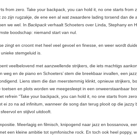
ts from zero. Take your backpack, you can hold it, no one starts from z
t zo zijn rugzakje, de ene een al wat zwaardere lading torsend dan de 
oen we wel. In
Backpack
verhaalt Schoeters over Linda, Stephany en H
mste boodschap: niemand start van nul.
e zingt en croont met heel veel gevoel en finesse, en weer wordt duide
 unieke stemgeluid is.
ent veelbelovend met aanzwellende strijkers, die iets machtigs aanko
ven weg en de piano en Schoeters’ stem die breekbaar invallen, een jazz
ondigend. Liens stem die dan meerstemmig klinkt, opnieuw strijkers, b
 toetsen en plots worden we meegesleept in een onweerstaanbaar b
et refrein “Take your backpack, you can hold it, no one starts from zero
t ei zo na ad infinitum, wanneer de song dan terug plooit op die jazzy 
sfeervol en stijlvol uitdooft.
positie. Meerlagig en filmisch, knipogend naar jazz en bossanova, ee
met een kleine ambitie tot symfonische rock. En toch ook heel poppy, w