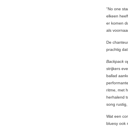
“No one star
elkeen heef
er komen d
als voornaa
De chanteus
prachtig dat
Backpack
op
strijkers e
ballad aank
performante
ritme, met h
herhalend to
song rustig, 
Wat een com
bluesy ook 