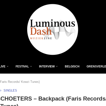
LIVE
FESTIVAL
INTERVIEW
BELGISCH
GRENSVERL
ris Records/ Kowzi Tunes)
SINGLES
SCHOETERS – Backpack (Faris Records