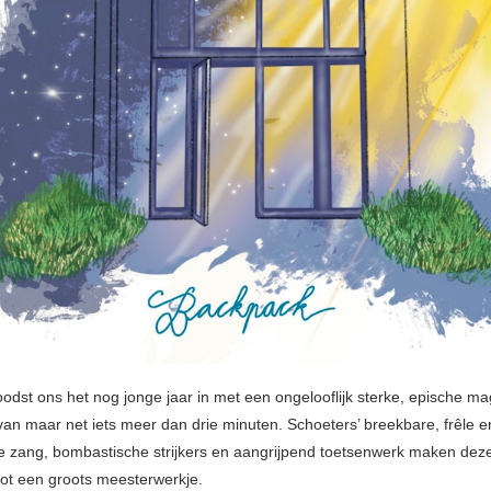
odst ons het nog jonge jaar in met een ongelooflijk sterke, epische mag
van maar net iets meer dan drie minuten. Schoeters’ breekbare, frêle e
e zang, bombastische strijkers en aangrijpend toetsenwerk maken de
tot een groots meesterwerkje.