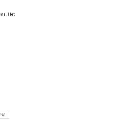
rms. Het
ENS