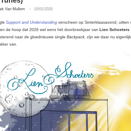
 Tunes)
rk Van Mullem
10/01/2026
gle
Support and Understanding
verscheen op Sinterklaasavond, uitten 
en de hoop dat 2026 wel eens hét doorbreekjaar van
Lien Schoeters
sterend naar de gloednieuwe single
Backpack
, zijn we daar nu eigenlij
zéker van.