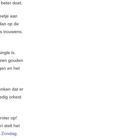
s beter doet.
eetje aan
dan op de
s trouwens.
ngle is.
t een gouden
gen en het
enken dat er
edig orkest
roter op!
 stelt het
e Zondag
.