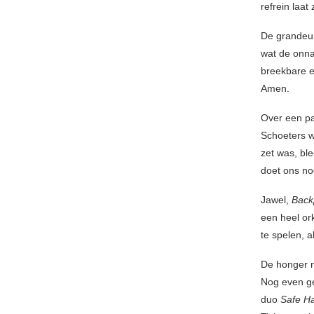
refrein laat
De grandeur
wat de onn
breekbare e
Amen.
Over een p
Schoeters w
zet was, bl
doet ons no
Jawel,
Back
een heel or
te spelen, a
De honger n
Nog even ged
duo
Safe H