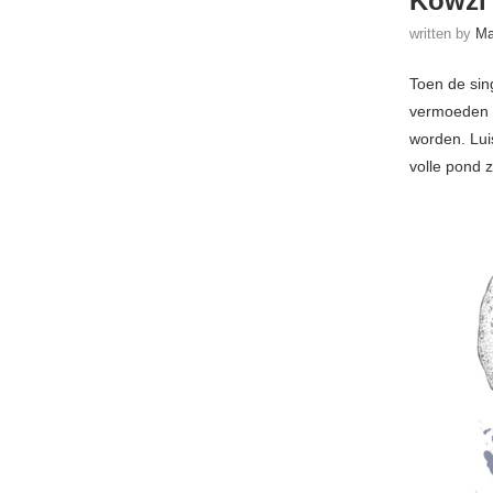
Kowzi
written by
Ma
Toen de sin
vermoeden 
worden. Lui
volle pond 