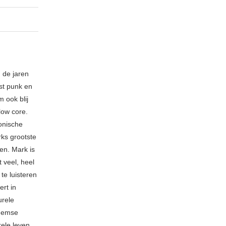
 de jaren
ost punk en
 ook blij
low core.
fonische
rks grootste
en. Mark is
 veel, heel
 te luisteren
rt in
urele
rnemse
rele leven