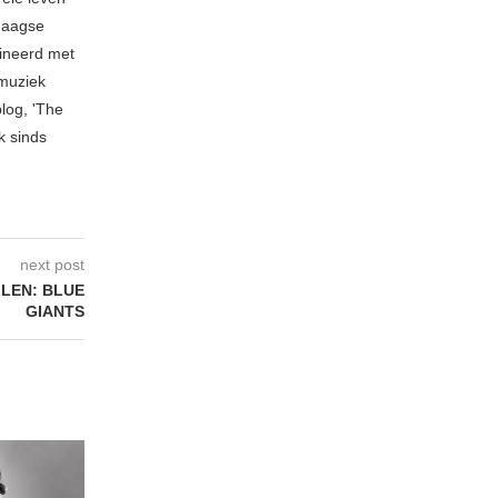
ndaagse
mbineerd met
 muziek
blog, 'The
k sinds
next post
LEN: BLUE
GIANTS