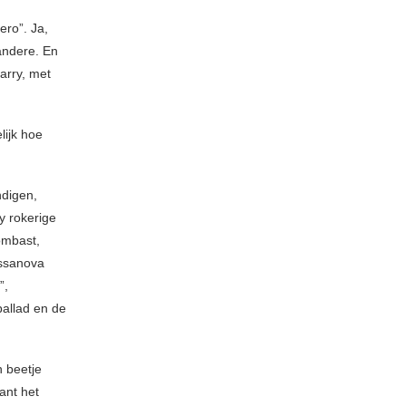
ero”. Ja,
andere. En
arry, met
lijk hoe
ndigen,
y rokerige
ombast,
ossanova
”,
ballad en de
n beetje
ant het