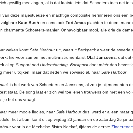
 zich gewillig meezingen, al is dat laatste iets dat Schoeters toch net iet
 van deze majestueuze en machtige compositie herinneren ons een b
avolgbare
Kate Bush
en soms ook
Tori Amos
plachten te doen, maar 
n charmante Schoeters-manier. Onnavolgbaar mooi, alle drie de dame
aar weken komt
Safe Harbour
uit, waaruit
Backpack
alweer de tweede si
erkt hiervoor samen met multi-instrumentalist
Olaf Janssens
, dat da
eek al op
Support and Understanding
.
Backpack
doet méér dan bevesti
g meer uitkijken, maar dat deden we sowieso al, naar
Safe Harbour
.
pack
is het werk van Schoeters en Janssens, al zou je bij momenten d
kest staat. De song laat er zich wel toe lenen trouwens om met een voll
ls je het ons vraagt.
aar meer mooie liedjes, naar
Safe Harbour
dus, werd er alleen maar g
uld: het album komt uit op vrijdag 23 januari en op zaterdag 25 januari
arbour
voor in de Mechelse Bistro Noekaf, tijdens de eerste
Zinderend