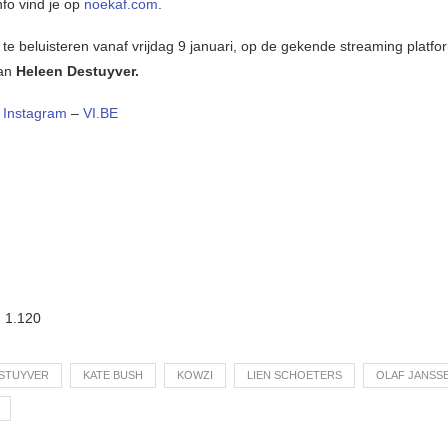
nfo vind je op
noekaf.com
.
 te beluisteren vanaf vrijdag 9 januari, op de gekende streaming platfo
van
Heleen Destuyver.
–
Instagram
–
VI.BE
:
1.120
STUYVER
KATE BUSH
KOWZI
LIEN SCHOETERS
OLAF JANSS