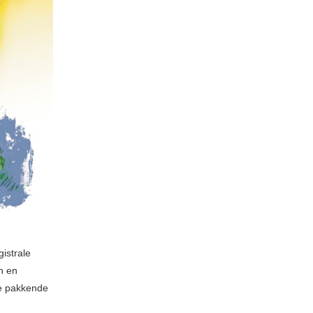
istrale
n en
ze pakkende