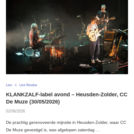
Live
Live Review
KLANKZALF-label avond – Heusden-Zolder, CC
De Muze (30/05/2026)
02/06/2026
De prachtig gerenoveerde mijnsite in Heusden-Zolder, waar CC
De Muze gevestigd is, was afgelopen zaterdag …