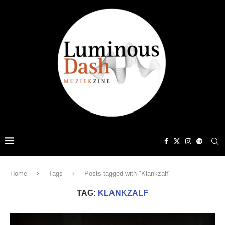
Home
Tags
Posts tagged with "Klankzalf"
TAG:
KLANKZALF