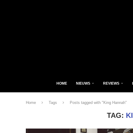
HOME
NIEUWS
REVIEWS
Home
Tags
Posts tagged with "King Hannah"
TAG:
K