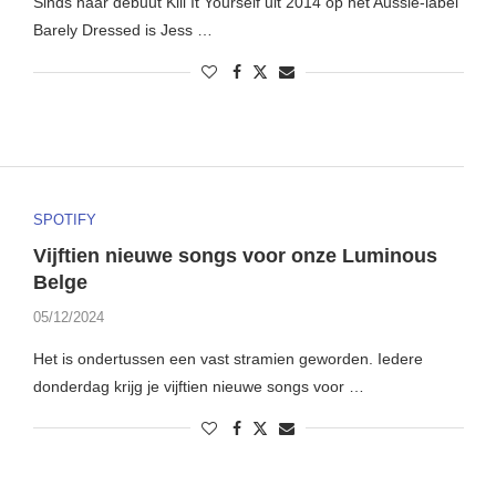
Sinds haar debuut Kill It Yourself uit 2014 op het Aussie-label
Barely Dressed is Jess …
SPOTIFY
Vijftien nieuwe songs voor onze Luminous
Belge
05/12/2024
Het is ondertussen een vast stramien geworden. Iedere
donderdag krijg je vijftien nieuwe songs voor …