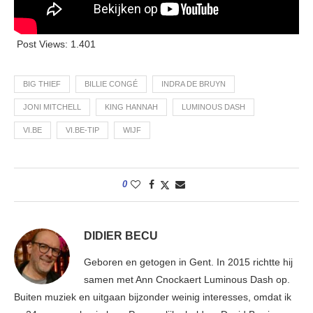
Post Views:
1.401
BIG THIEF
BILLIE CONGÉ
INDRA DE BRUYN
JONI MITCHELL
KING HANNAH
LUMINOUS DASH
VI.BE
VI.BE-TIP
WIJF
0
DIDIER BECU
Geboren en getogen in Gent. In 2015 richtte hij
samen met Ann Cnockaert Luminous Dash op.
Buiten muziek en uitgaan bijzonder weinig interesses, omdat ik