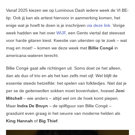
Vanaf 2025 kiezen we op Luminous Dash iedere week de VI.BE-
tip. Ook jij kan als artiest hiervoor in aanmerking komen, het
enige wat je hoeft te doen is je inschrijven
via deze link
. Vorige
week hadden we het over
WIJF
, een Gents viertal dat steevast
voor harde gitaren kiest. Kwestie van uitersten op te zoek – wat
mag en moet! – komen we deze week met
Billie Congé
in
americana-wateren terecht.
Billie Congé gaat alle richtingen uit. Soms doet ze het alleen,
dan als duo of trio en als het kan zelfs met vijf. Wel blijft de
essentie steeds hetzelfde: het spelen van folkliedjes. Niet dat je
per se de geitenwollen sokken moet bovenhalen, hoewel
Joni
Mitchell
– wie anders – altijd wel om de hoek komt piepen.
Maar
Indra De Bruyn
– de spilfiguur van Billie Congé –
grasduint even graag in het oeuvre van moderne helden als
King Hannah
of
Big Thief
.