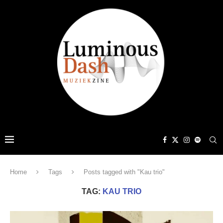
Home
Tags
Posts tagged with "Kau trio"
TAG:
KAU TRIO