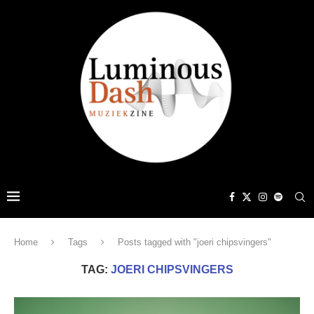
Home
Tags
Posts tagged with "joeri chipsvingers"
TAG:
JOERI CHIPSVINGERS