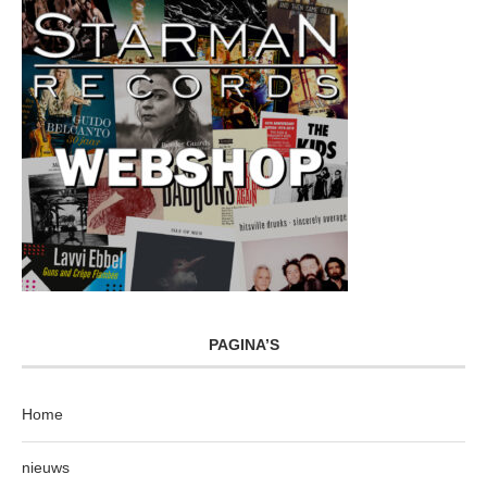
PAGINA’S
Home
nieuws