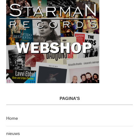
PAGINA’S
Home
nieuws