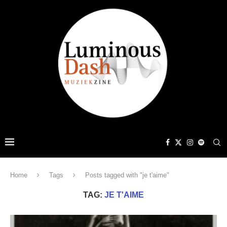
Home
Tags
Posts tagged with "je t'aime"
TAG:
JE T'AIME