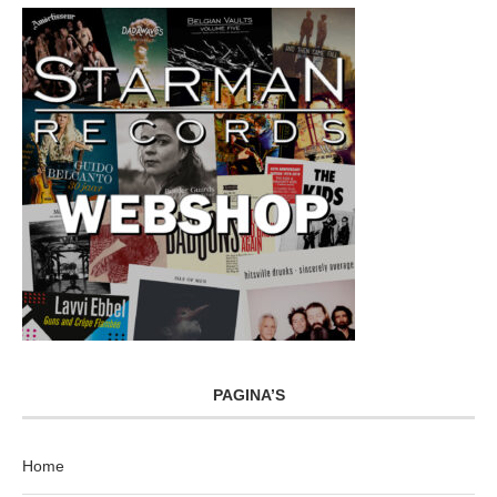
PAGINA’S
Home