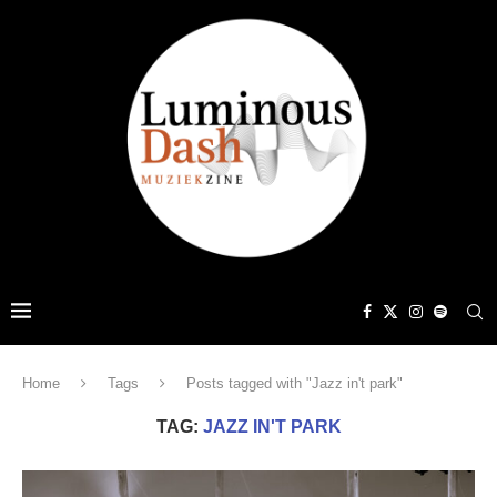
Home
Tags
Posts tagged with "Jazz in't park"
TAG:
JAZZ IN'T PARK