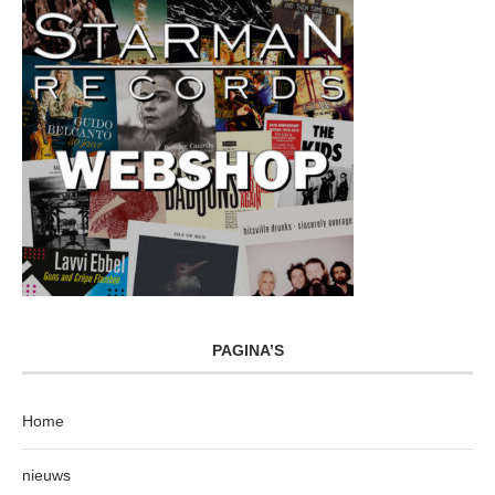
PAGINA’S
Home
nieuws