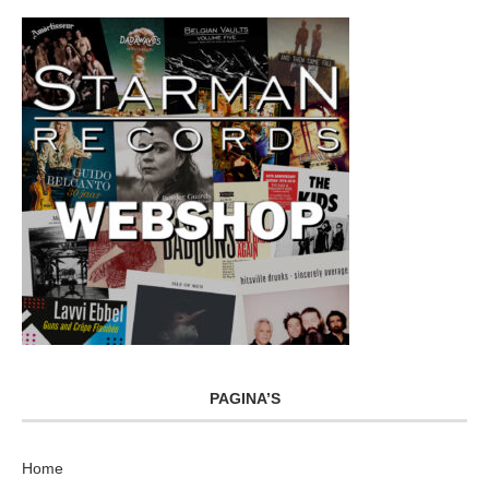
PAGINA’S
Home