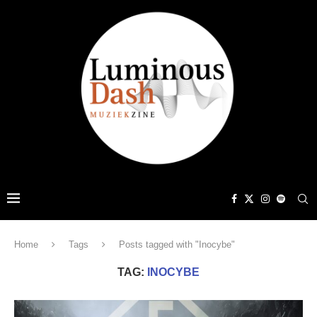
Home
Tags
Posts tagged with "Inocybe"
TAG:
INOCYBE