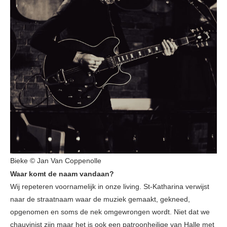
Bieke © Jan Van Coppenolle
Waar komt de naam vandaan?
Wij repeteren voornamelijk in onze living. St-Katharina verwijst
naar de straatnaam waar de muziek gemaakt, gekneed,
opgenomen en soms de nek omgewrongen wordt. Niet dat we
chauvinist zijn maar het is ook een patroonheilige van Halle met