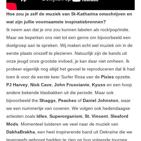
Hoe zou je zelf de muziek van St-Katharina omschrijven en
wat zijn jullie voornaamste inspiratiebronnen?
Ik neem aan dat je ons zou kunnen labelen als rock/pop/indie.
Maar we beperken ons niet tot een genre om bijvoorbeeld een
doelgroep aan te spreken. Wij maken echt wel muziek om in de
eerste plaats onszelf te plezieren. Natuurlijk zijn de bands uit
onze jeugd onze grootste invloed, je kan daar niet omheen. Ik
probeer eigenlijk nog altijd het gevoel te reproduceren dat ik had
toen ik voor de eerste keer Surfer Rosa van de
Pixies
opzette.
PJ Harvey
,
Nick Cave
,
John Frusciante
,
Kyuss
en een hoop
andere bekende klasbakken uit die periode. Maar ook
bijvoorbeeld the
Shaggs
,
Peaches
of
Daniel Johnston
, waar
we een nummertje van coveren. We volgen ook hedendaagse
artiesten zoals
Idles
,
Superorganism
,
St. Vincent
,
Sleaford
Mods
. Momenteel luisteren we veel naar de muziek van
DakhaBrakha
, een heel inspirerende band uit Oekraïne die we
tevergeefs gehoopt hadden te zien op hun volgende tournee.