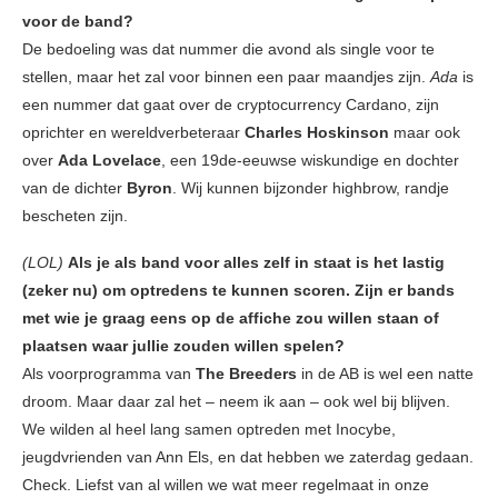
voor de band?
De bedoeling was dat nummer die avond als single voor te
stellen, maar het zal voor binnen een paar maandjes zijn.
Ada
is
een nummer dat gaat over de cryptocurrency Cardano, zijn
oprichter en wereldverbeteraar
Charles Hoskinson
maar ook
over
Ada Lovelace
, een 19de-eeuwse wiskundige en dochter
van de dichter
Byron
. Wij kunnen bijzonder highbrow, randje
bescheten zijn.
(LOL)
Als je als band voor alles zelf in staat is het lastig
(zeker nu) om optredens te kunnen scoren. Zijn er bands
met wie je graag eens op de affiche zou willen staan of
plaatsen waar jullie zouden willen spelen?
Als voorprogramma van
The Breeders
in de AB is wel een natte
droom. Maar daar zal het – neem ik aan – ook wel bij blijven.
We wilden al heel lang samen optreden met Inocybe,
jeugdvrienden van Ann Els, en dat hebben we zaterdag gedaan.
Check. Liefst van al willen we wat meer regelmaat in onze