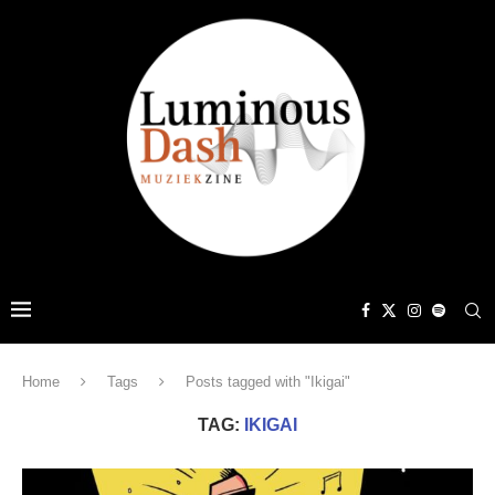
Home
Tags
Posts tagged with "Ikigai"
TAG:
IKIGAI