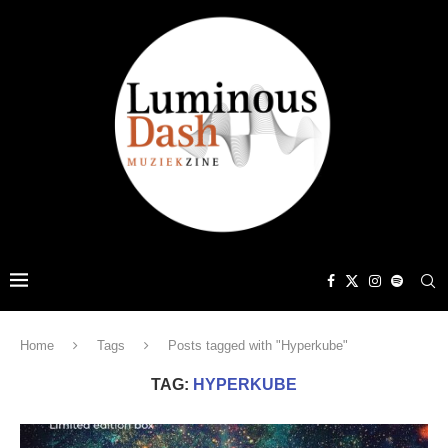
Home
Tags
Posts tagged with "Hyperkube"
TAG:
HYPERKUBE