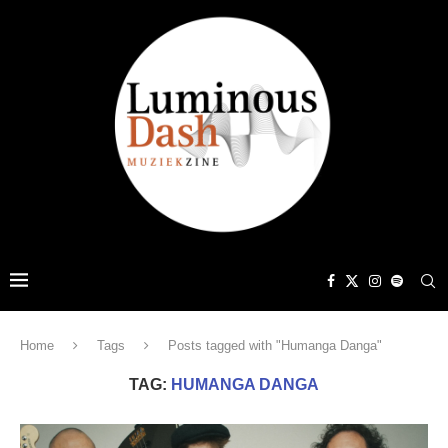
Home
Tags
Posts tagged with "Humanga Danga"
TAG:
HUMANGA DANGA