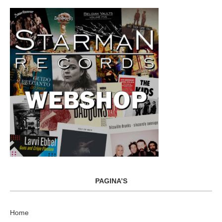
PAGINA’S
Home