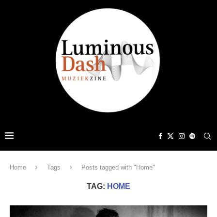
Home
Tags
Posts tagged with "Home"
TAG:
HOME