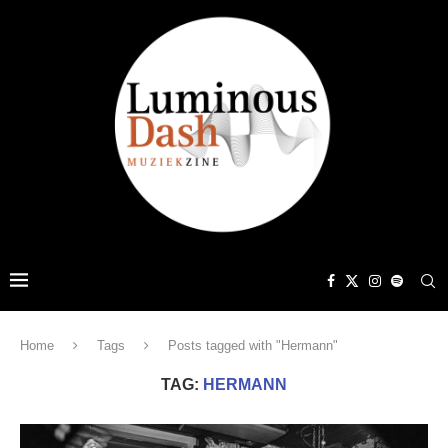
Home
Tags
Posts tagged with "Hermann"
TAG:
HERMANN