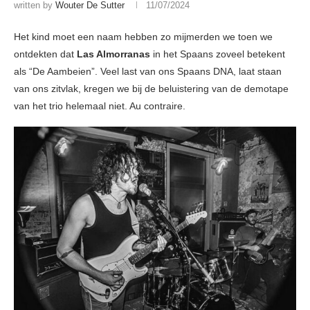
written by
Wouter De Sutter
11/07/2024
Het kind moet een naam hebben zo mijmerden we toen we
ontdekten dat
Las Almorranas
in het Spaans zoveel betekent
als “De Aambeien”. Veel last van ons Spaans DNA, laat staan
van ons zitvlak, kregen we bij de beluistering van de demotape
van het trio helemaal niet. Au contraire.