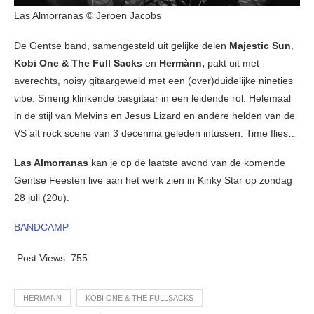
Las Almorranas © Jeroen Jacobs
De Gentse band, samengesteld uit gelijke delen
Majestic Sun
,
Kobi One & The Full Sacks
en
Hermànn,
pakt uit met
averechts, noisy gitaargeweld met een (over)duidelijke nineties
vibe. Smerig klinkende basgitaar in een leidende rol. Helemaal
in de stijl van Melvins en Jesus Lizard en andere helden van de
VS alt rock scene van 3 decennia geleden intussen. Time flies…
Las Almorranas
kan je op de laatste avond van de komende
Gentse Feesten live aan het werk zien in Kinky Star op zondag
28 juli (20u).
BANDCAMP
Post Views:
755
HERMANN
KOBI ONE & THE FULLSACKS