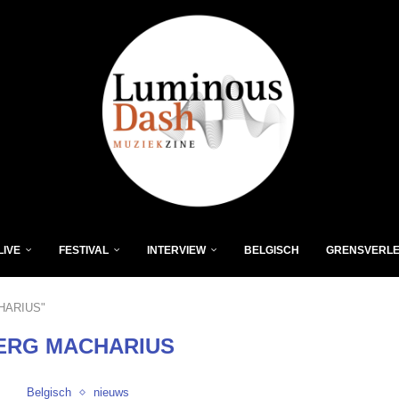
LIVE
FESTIVAL
INTERVIEW
BELGISCH
GRENSVERL
CHARIUS"
ERG MACHARIUS
Belgisch
nieuws