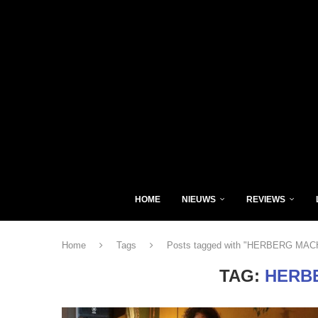
HOME
NIEUWS
REVIEWS
Home
Tags
Posts tagged with "HERBERG MA
TAG:
HERB