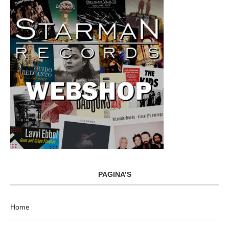
PAGINA’S
Home