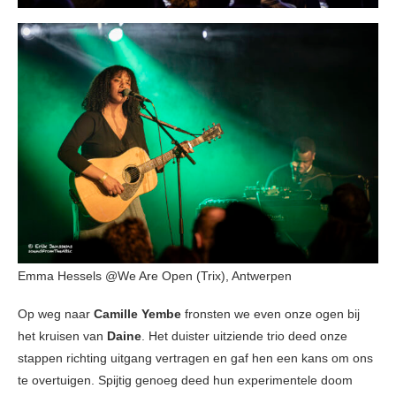
Emma Hessels @We Are Open (Trix), Antwerpen
Op weg naar
Camille Yembe
fronsten we even onze ogen bij
het kruisen van
Daine
. Het duister uitziende trio deed onze
stappen richting uitgang vertragen en gaf hen een kans om ons
te overtuigen. Spijtig genoeg deed hun experimentele doom