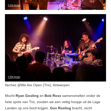
Iteches @We Are Open (Trix), Antwerpen
Mocht
Ryan Gosling
en
Bob Ross
samensmelten onder de
hete spots van Trix, zouden we een vettig hoopje uit de Lage
Landen op ons bord krijgen.
Gos Rosling
bracht, recht