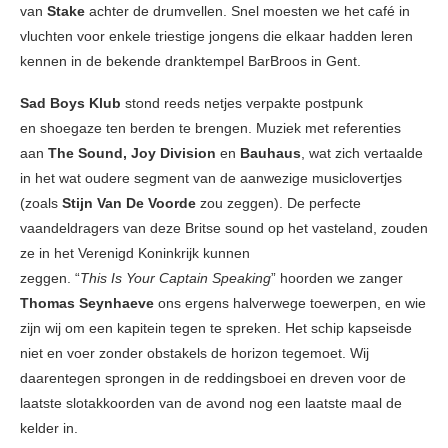
van
Stake
achter de drumvellen. Snel moesten we het café in
vluchten voor enkele triestige jongens die elkaar hadden leren
kennen in de bekende dranktempel BarBroos in Gent.
Sad Boys Klub
stond reeds netjes verpakte postpunk
en shoegaze ten berden te brengen. Muziek met referenties
aan
The Sound, Joy Division
en
Bauhaus
, wat zich vertaalde
in het wat oudere segment van de aanwezige musiclovertjes
(zoals
Stijn Van De Voorde
zou zeggen). De perfecte
vaandeldragers van deze Britse sound op het vasteland, zouden
ze in het Verenigd Koninkrijk kunnen
zeggen. “
This Is Your Captain Speaking
” hoorden we zanger
Thomas Seynhaeve
ons ergens halverwege toewerpen, en wie
zijn wij om een kapitein tegen te spreken. Het schip kapseisde
niet en voer zonder obstakels de horizon tegemoet. Wij
daarentegen sprongen in de reddingsboei en dreven voor de
laatste slotakkoorden van de avond nog een laatste maal de
kelder in.