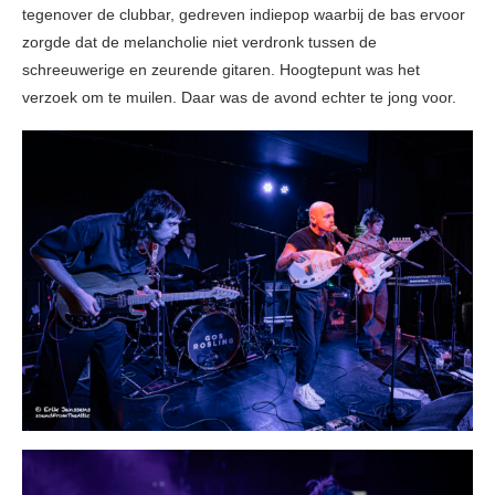
tegenover de clubbar, gedreven indiepop waarbij de bas ervoor
zorgde dat de melancholie niet verdronk tussen de
schreeuwerige en zeurende gitaren. Hoogtepunt was het
verzoek om te muilen. Daar was de avond echter te jong voor.