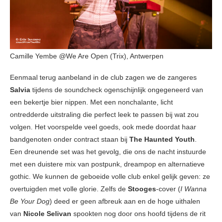
Camille Yembe @We Are Open (Trix), Antwerpen
Eenmaal terug aanbeland in de club zagen we de zangeres
Salvia
tijdens de soundcheck ogenschijnlijk ongegeneerd van
een bekertje bier nippen. Met een nonchalante, licht
ontredderde uitstraling die perfect leek te passen bij wat zou
volgen. Het voorspelde veel goeds, ook mede doordat haar
bandgenoten onder contract staan bij
The Haunted Youth
.
Een dreunende set was het gevolg, die ons de nacht instuurde
met een duistere mix van postpunk, dreampop en alternatieve
gothic. We kunnen de geboeide volle club enkel gelijk geven: ze
overtuigden met volle glorie. Zelfs de
Stooges
-cover (
I
Wanna
Be Your Dog
) deed er geen afbreuk aan en de hoge uithalen
van
Nicole Selivan
spookten nog door ons hoofd tijdens de rit