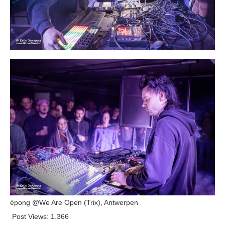
épong @We Are Open (Trix), Antwerpen
Post Views:
1.366