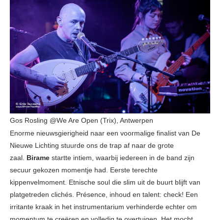
Gos Rosling @We Are Open (Trix), Antwerpen
Enorme nieuwsgierigheid naar een voormalige finalist van De
Nieuwe Lichting stuurde ons de trap af naar de grote
zaal.
Birame
startte intiem, waarbij iedereen in de band zijn
secuur gekozen momentje had. Eerste terechte
kippenvelmoment. Etnische soul die slim uit de buurt blijft van
platgetreden clichés. Présence, inhoud en talent: check! Een
irritante kraak in het instrumentarium verhinderde echter om
momentum te creëren en volledig te overtuigen. Het mocht