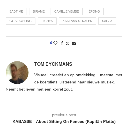
BADTIME
BIRAME
CAMILLE YEMBE
ÉPONG
GOS ROSLING
ITCHES
KAAT VAN STRALEN
SALVIA
0
TOM EYCKMANS
Visueel, creatief en op ontdekking....meestal met
de koersfiets luisterend naar nieuwe muziek.
Neemt het leven met een korrel zout.
previous post
KABASSE – About Sitting On Fences (Kapitän Platte)