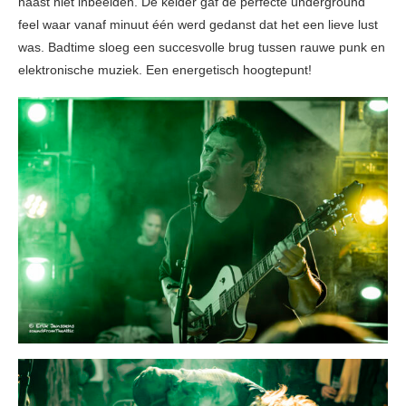
haast niet inbeelden. De kelder gaf de perfecte underground
feel waar vanaf minuut één werd gedanst dat het een lieve lust
was. Badtime sloeg een succesvolle brug tussen rauwe punk en
elektronische muziek. Een energetisch hoogtepunt!