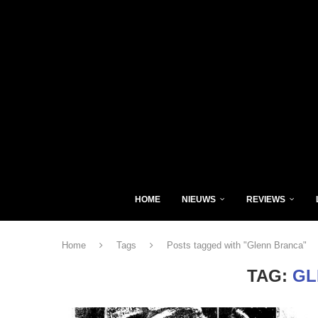
HOME
NIEUWS
REVIEWS
Home
Tags
Posts tagged with "Glenn Branca"
TAG:
GL