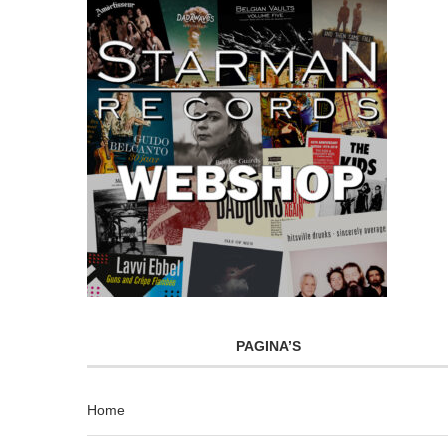
PAGINA’S
Home