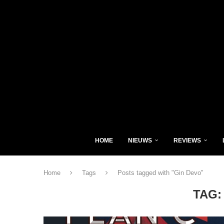
HOME
NIEUWS
REVIEWS
Home
Tags
Posts tagged with "Gin Devo"
TAG