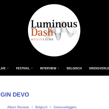
LIVE
FESTIVAL
INTERVIEW
BELGISCH
GRENSVERL
:
GIN DEVO
Album Reviews
Belgisch
Grensverleggers