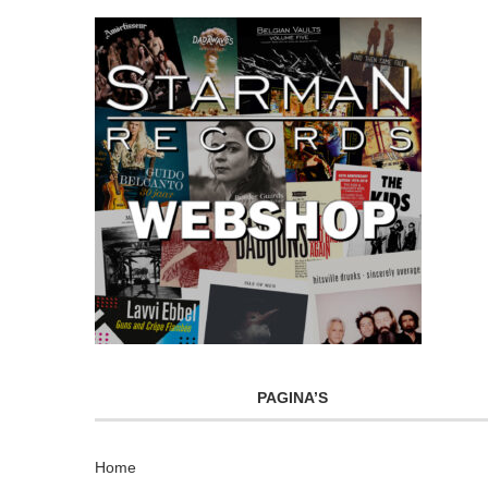
PAGINA’S
Home