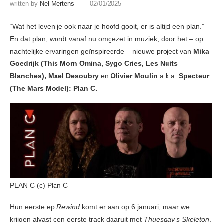
written by
Nel Mertens
02/01/2025
“Wat het leven je ook naar je hoofd gooit, er is altijd een plan.”
En dat plan, wordt vanaf nu omgezet in muziek, door het – op
nachtelijke ervaringen geïnspireerde – nieuwe project van
Mika
Goedrijk (This Morn Omina, Sygo Cries, Les Nuits
Blanches), Mael Desoubry
en
Olivier Moulin
a.k.a.
Specteur
(The Mars Model): Plan C.
PLAN C (c) Plan C
Hun eerste ep
Rewind
komt er aan op 6 januari, maar we
krijgen alvast een eerste track daaruit met
Thuesday’s Skeleton
,