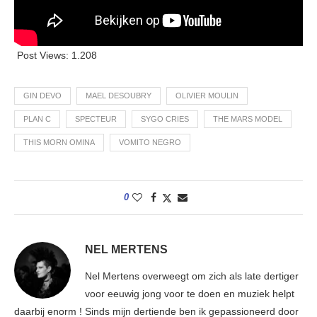
Post Views:
1.208
GIN DEVO
MAEL DESOUBRY
OLIVIER MOULIN
PLAN C
SPECTEUR
SYGO CRIES
THE MARS MODEL
THIS MORN OMINA
VOMITO NEGRO
0
NEL MERTENS
Nel Mertens overweegt om zich als late dertiger
voor eeuwig jong voor te doen en muziek helpt
daarbij enorm ! Sinds mijn dertiende ben ik gepassioneerd door