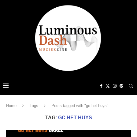
Home
Tags
Posts tagged with "gc het huys"
TAG:
GC HET HUYS