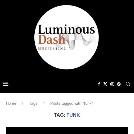
Home
Tags
Posts tagged with "funk"
TAG:
FUNK