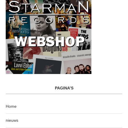
PAGINA’S
Home
nieuws