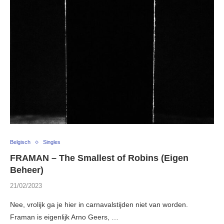
Belgisch
Singles
FRAMAN – The Smallest of Robins (Eigen
Beheer)
21/02/2023
Nee, vrolijk ga je hier in carnavalstijden niet van worden.
Framan is eigenlijk Arno Geers, …