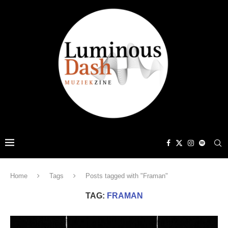
Home
Tags
Posts tagged with "Framan"
TAG:
FRAMAN