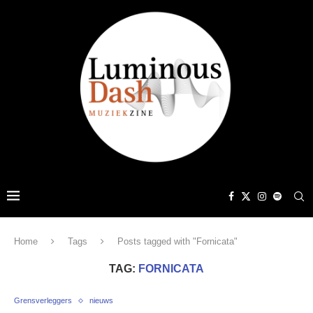
Home
Tags
Posts tagged with "Fornicata"
TAG:
FORNICATA
Grensverleggers
nieuws