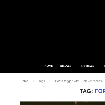
HOME
NIEUWS
REVIEWS
Home
Tags
Posts tagged with "Forever Means"
TAG:
FO