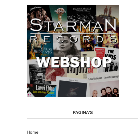
PAGINA’S
Home