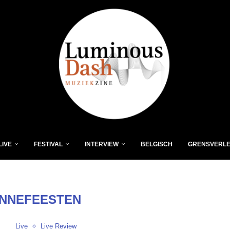
LIVE
FESTIVAL
INTERVIEW
BELGISCH
GRENSVERL
NNEFEESTEN
Live
Live Review