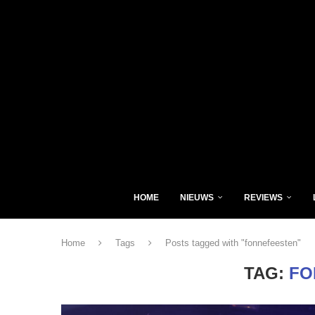
HOME
NIEUWS
REVIEWS
Home
Tags
Posts tagged with "fonnefeesten"
TAG:
FO