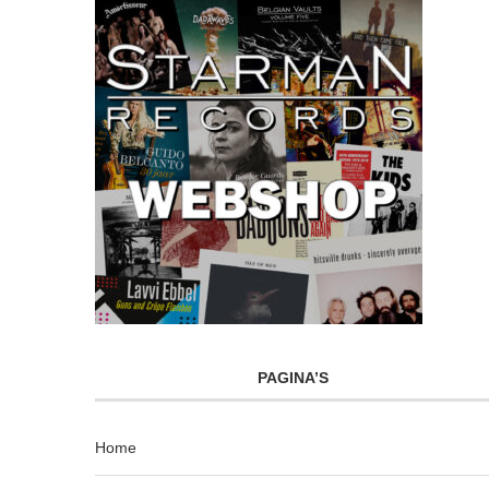
PAGINA’S
Home