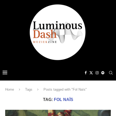
Home
Tags
Posts tagged with "Fol Naïs"
TAG:
FOL NAÏS