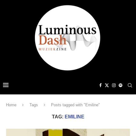
Home
Tags
Posts tagged with "Emiline"
TAG:
EMILINE