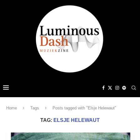
Home
Tags
Posts tagged with "Elsje Helewaut"
TAG:
ELSJE HELEWAUT