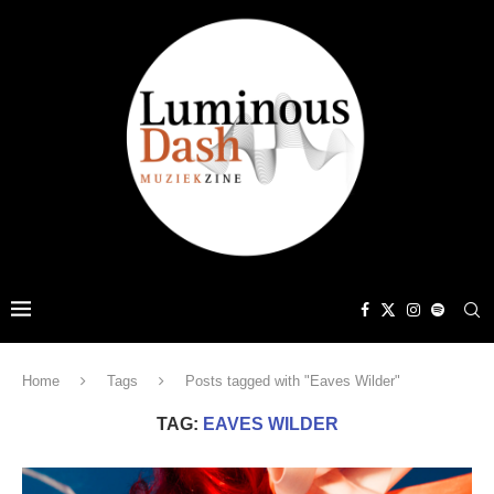
Home
Tags
Posts tagged with "Eaves Wilder"
TAG:
EAVES WILDER