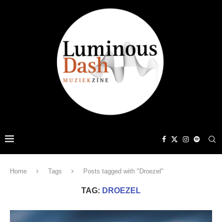
Home
Tags
Posts tagged with "Droezel"
TAG:
DROEZEL