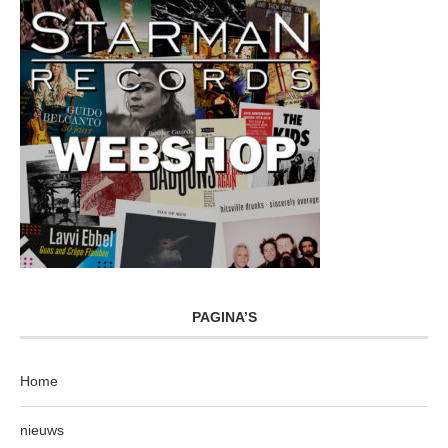
PAGINA’S
Home
nieuws