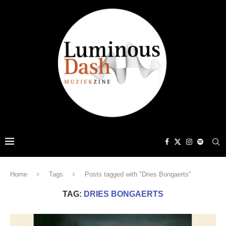
Home
Tags
Posts tagged with "Dries Bongaerts"
TAG:
DRIES BONGAERTS